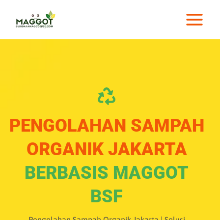
Lewati
ke
konten
PENGOLAHAN SAMPAH
ORGANIK JAKARTA
BERBASIS MAGGOT
BSF
Pengolahan Sampah Organik Jakarta | Solusi