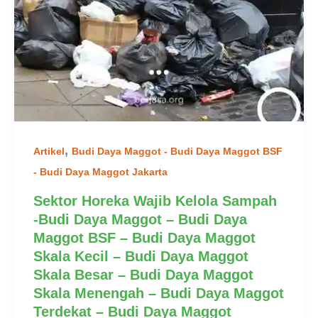
,
Artikel
Budi Daya Maggot - Budi Daya Maggot BSF
- Budi Daya Maggot Jakarta
Sektor Horeka Wajib Kelola Sampah
-Budi Daya Maggot – Budi Daya
Maggot BSF – Budi Daya Maggot
Skala Kecil – Budi Daya Maggot
Skala Besar – Budi Daya Maggot
Skala Menengah – Budi Daya Maggot
Terdekat – Budi Daya Maggot